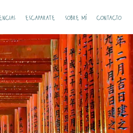
encias
escaparate
sobre mí
contacto