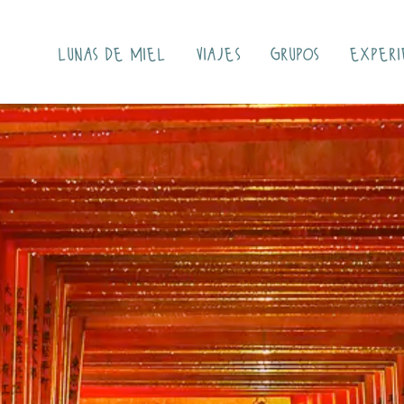
lunas de miel
viajes
grupos
experi