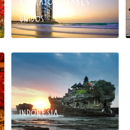
emiratos arabes
unidos
indonesia