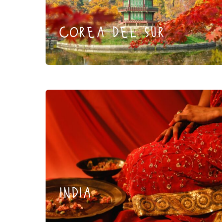
corea del sur
india