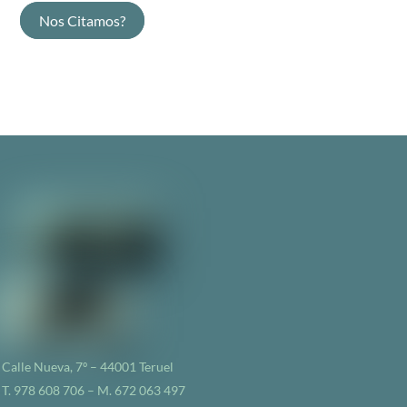
Nos Citamos?
Calle Nueva, 7º – 44001 Teruel
T. 978 608 706 – M. 672 063 497