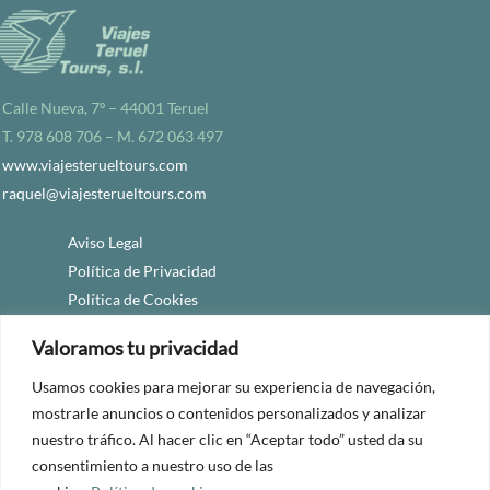
Calle Nueva, 7º – 44001 Teruel
T. 978 608 706 – M. 672 063 497
www.viajesterueltours.com
raquel@viajesterueltours.com
Aviso Legal
Política de Privacidad
Política de Cookies
Accesibilidad
Valoramos tu privacidad
Usamos cookies para mejorar su experiencia de navegación,
mostrarle anuncios o contenidos personalizados y analizar
nuestro tráfico. Al hacer clic en “Aceptar todo” usted da su
consentimiento a nuestro uso de las
© 2024 Viajes Teruel Tours