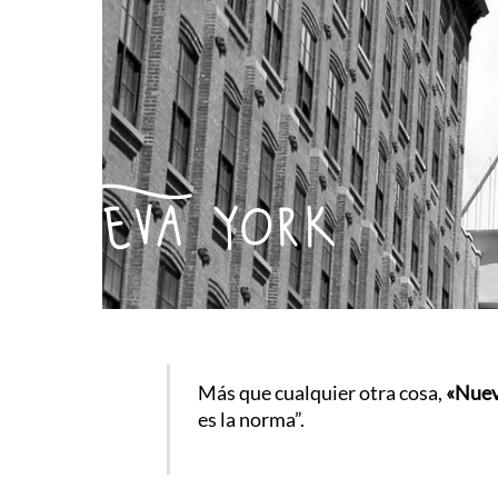
Nueva york
Más que cualquier otra cosa,
«Nuev
es la norma”.