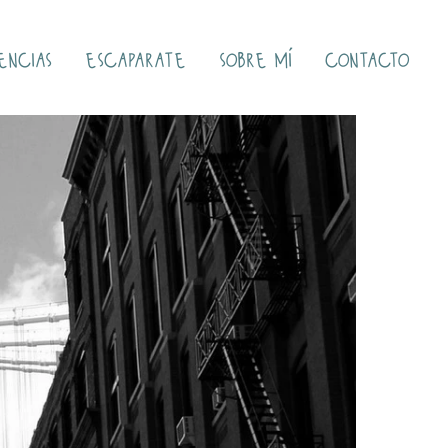
encias
escaparate
sobre mí
contacto