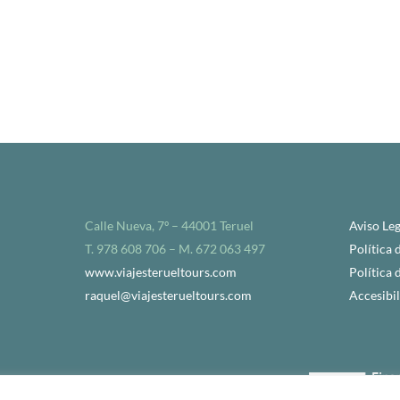
Calle Nueva, 7º – 44001 Teruel
Aviso Leg
T. 978 608 706 – M. 672 063 497
Política 
www.viajesterueltours.com
Política 
raquel@viajesterueltours.com
Accesibi